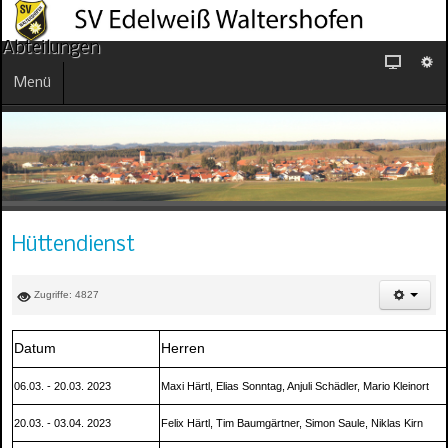
Abteilungen
Menü
Hüttendienst
Zugriffe: 4827
Datum
Herren
06.03. - 20.03. 2023
Maxi Härtl, Elias Sonntag, Anjuli Schädler, Mario Kleinort
20.03.
-
03.04. 2023
Felix Härtl, Tim Baumgärtner, Simon Saule, Niklas Kirn