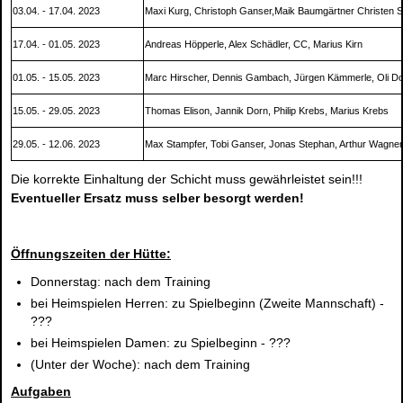
03.04.
-
17.04. 2023
Maxi Kurg, Christoph Ganser,Maik Baumgärtner Christen 
17.04.
-
01.05
. 2023
Andreas Höpperle, Alex Schädler, CC, Marius Kirn
01.05.
-
15.05. 2023
Marc Hirscher, Dennis Gambach,
Jürgen Kämmerle, Oli D
15.05.
-
29.05. 2023
Thomas Elison, Jannik Dorn, Philip Krebs, Marius Krebs
29.05.
-
12.06. 2023
Max Stampfer, Tobi Ganser, Jonas Stephan, Arthur Wagner
Die korrekte Einhaltung der Schicht muss gewährleistet sein!!!
Eventueller
Ersatz muss selber
besorgt werden!
Öffnungszeiten der Hütte:
Donnerstag:
nach dem Training
bei Heimspielen Herren:
zu Spielbeginn (Zweite Mannschaft)
-
???
bei
Heimspielen Damen:
zu Spielbeginn
-
???
(Unter der Woche):
nach dem Training
Aufgaben