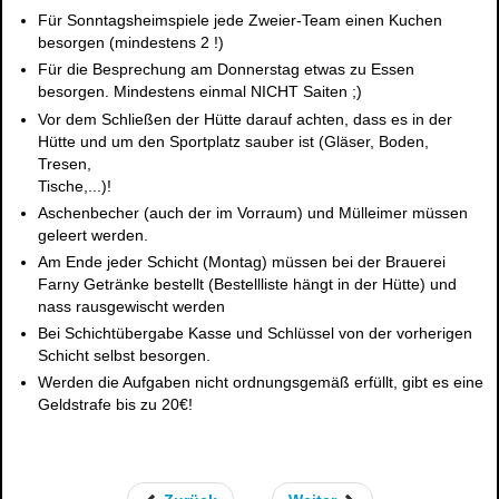
Für S
onntagsheimspiele
jede Zweier
-
Team einen Kuchen
besorgen (mindestens 2 !)
Für die
Besprechung am Donnerstag
etwas zu Essen
besorgen. Mindestens einmal
NICHT
Saiten ;)
Vor dem Schließen der Hütte darauf achten, dass es in der
Hütte und um den Sportplatz
sauber
ist (Gläser, Boden,
Tresen,
Tische,...)!
Aschenbecher (auch der im Vorraum) und Mülleimer müssen
geleert werden.
Am Ende jeder Schicht (Montag) müssen bei der Br
auerei
Farny Getränke bestellt
(Bestellliste hängt in der Hütte)
und
nass rausgewischt werden
Bei Schichtübergabe Kasse und Schlüssel von der vorherigen
Schicht
selbst besorgen
.
Werden die Aufgaben nicht ordnungsgemäß erfüllt, gibt es eine
Geldstrafe bi
s zu 20€
!